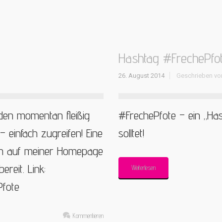
Hashtag #FrechePfo
26. August 2014
Geschrieben v
den momentan fleißig
#FrechePfote – ein „Ha
 – einfach zugreifen! Eine
solltet!
auch auf meiner Homepage
eit. Link:
Weiterlesen
Pfote
Kommentieren