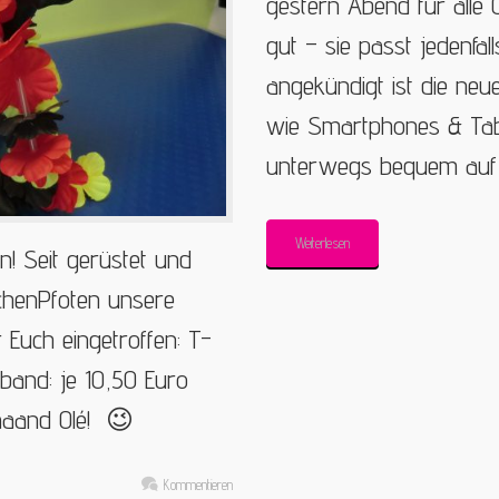
gestern Abend für alle ON
gut – sie passt jedenfa
angekündigt ist die neu
wie Smartphones & Tabl
unterwegs bequem auf 
Weiterlesen
n! Seit gerüstet und
chenPfoten unsere
 Euch eingetroffen: T-
sband: je 10,50 Euro
aaand Olé! 😉
Kommentieren