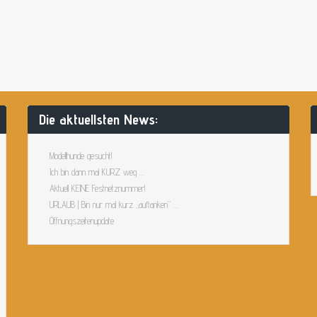
Die aktuellsten News:
Modellhunde gesucht!
Ich bin dann mal KURZ weg …
Aktuell KEINE Festnetznummer!
URLAUB | Bin nur mal kurz „auftanken“ …
Öffnungszeitenupdate