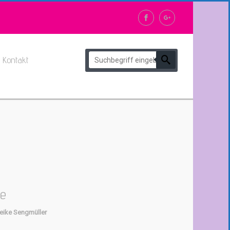
Kontakt
te
eike Sengmüller