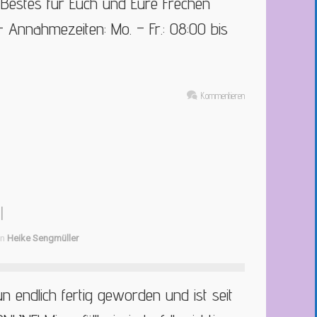
Bestes für Euch und Eure Frechen
 Annahmezeiten: Mo. – Fr.: 08:00 bis
Kommentieren
l
on
Heike Sengmüller
n endlich fertig geworden und ist seit