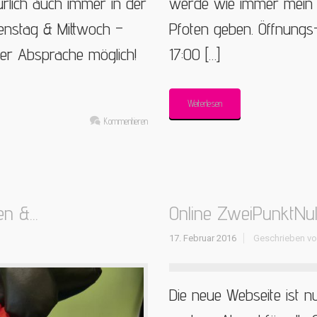
rlich auch immer in der
werde wie immer mein 
enstag & Mittwoch –
Pfoten geben. Öffnungs-
her Absprache möglich!
17:00 […]
Weiterlesen
Kommentieren
n &...
Online ZweiPunktNul
17. Februar 2016
Geschrieben v
Die neue Webseite ist nu