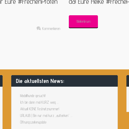
ür Eure #FrechenPfoten
da! Eure Heike #Frech
Weiterlesen
Kommentieren
Die aktuellsten News:
Modellhunde gesucht!
Ich bin dann mal KURZ weg …
Aktuell KEINE Festnetznummer!
URLAUB | Bin nur mal kurz „auftanken“ …
Öffnungszeitenupdate