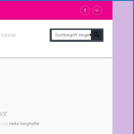
Kontakt
nar
n von
Heike Sengmüller